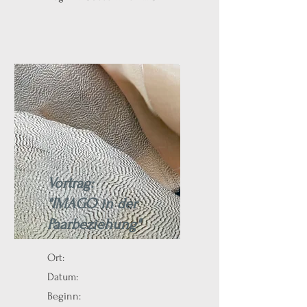
Vortrag:
"IMAGO in der
Paarbeziehung"
Ort:
Datum:
Beginn: