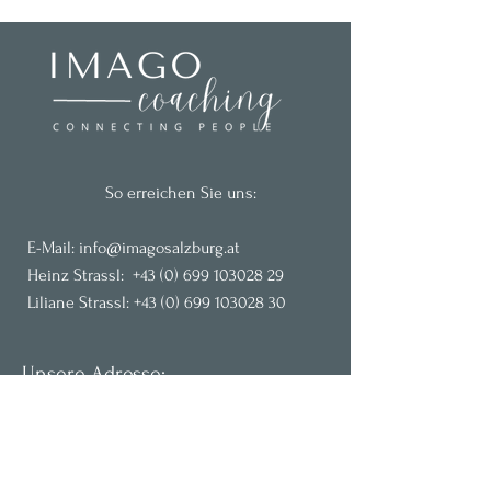
So erreichen Sie uns:
E-
M
ail:
info@imagosalzburg.at
Heinz Strassl:
+43 (0) 699 103028 29
Liliane Strassl:
+43 (0) 699 103028 30
Unsere Adresse:
Neue Heimatstrasse 1a, 5082 Grödig bei
Salzburg, Österreich