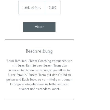
250
Euro
1 Std. 40 Min.
1
€ 250
S
t
d
4
Weiter
0
M
i
n
.
Beschreibung
Beim Familien- /Team-Coaching versuchen wir
mit Eurer Familie bzw. Eurem Team den
unterschiedlichen Beziehungsdynamiken in
Eurer Familie/ Eurem Team auf den Grund zu
gehen und Euch Tools zu vermitteln, mit denen
Ihr eigene eingefahrene Verhaltensmuster
erkennt und verändern könnt.