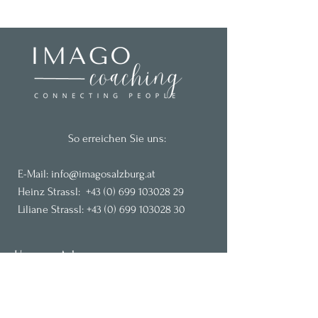
So erreichen Sie uns:
E-
M
ail:
info@imagosalzburg.at
Heinz Strassl:
+43 (0) 699 103028 29
Liliane Strassl:
+43 (0) 699 103028 30
Unsere Adresse:
Neue Heimatstrasse 1a, 5082 Grödig bei
Salzburg, Österreich