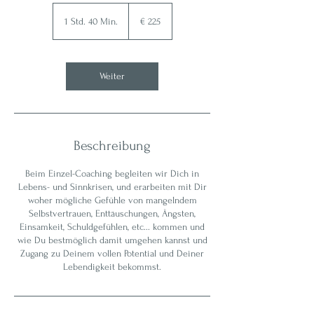
225
Euro
1 Std. 40 Min.
1
€ 225
S
t
d
4
Weiter
0
M
i
n
.
Beschreibung
Beim Einzel-Coaching begleiten wir Dich in
Lebens- und Sinnkrisen, und erarbeiten mit Dir
woher mögliche Gefühle von mangelndem
Selbstvertrauen, Enttäuschungen, Ängsten,
Einsamkeit, Schuldgefühlen, etc... kommen und
wie Du bestmöglich damit umgehen kannst und
Zugang zu Deinem vollen Potential und Deiner
Lebendigkeit bekommst.