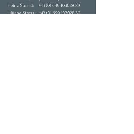
Heinz Strassl:
+43 (0) 699 103028 29
Liliiane Strassl:
+43 (0) 699 103028 30
Our address:
Neue Heimatstrasse 1a, 5082 Grödig
at
Salzburg, Austria